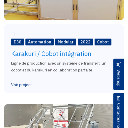
D30
Automation
Modular
2022
Cobot
Karakuri / Cobot intégration
Ligne de production avec un système de transfert, un
cobot et du karakuri en collaboration parfaite
Webshop
Voir project
Contactez nous